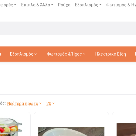
σφορές
Έπιπλα & Άλλα
Ρούχα
Εξοπλισμός
Φωτισμός & Ή
α
Εξοπλισμός
Φωτισμός & Ήχος
Ηλεκτρικά Είδη
ός:
Νεότερα πρώτα
20