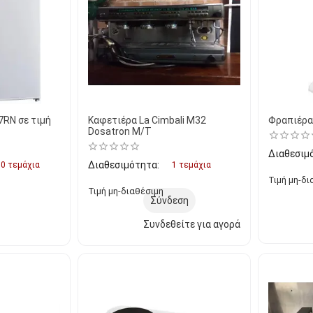
7RN σε τιμή
Καφετιέρα La Cimbali M32
Φραπιέρα
Dosatron M/T
Διαθεσιμ
Διαθεσιμότητα:
0 τεμάχια
1 τεμάχια
Τιμή μη-δι
Τιμή μη-διαθέσιμη
Σύνδεση
Συνδεθείτε για αγορά